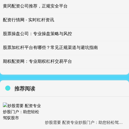
黄冈配资公司推荐，正规安全平台
配资行情网 - 实时杠杆资讯
股票操盘公司：专业操盘策略与风控
股票加杠杆平台有哪些？常见正规渠道与避坑指南
期权配资网：专业期权杠杆交易平台
推荐阅读
炒股需要 配资专业炒股门户：助您轻松驾驭股市