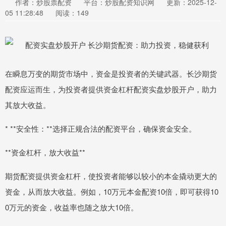
作者：炒股票配资
平台：炒股配资知识网
更新：2025-12-
05 11:28:48
阅读：149
在瞬息万变的期货市场中，资金是投资者的关键武器。长沙期货
配资应运而生，为投资者提供资金杠杆配资实盘炒股开户，助力
其放大收益。
* **安全性：**选择正规合法的配资平台，确保资金安全。
**资金杠杆，放大收益**
期货配资提供资金杠杆，使投资者能够以较小的本金撬动更大的
资金，从而放大收益。例如，10万元本金配资10倍，即可获得10
0万元的资金，收益率也随之放大10倍。