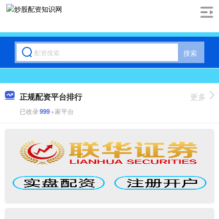
搜索
正规配资平台排行
更多
已收录
999
+家平台