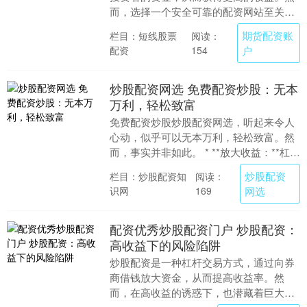
而，选择一个安全可靠的配资网站至关重
要，以避免资金损失和投资风险。 * **放
期货配资账
栏目：短线股票
阅读：
大收益：*....
配资
户
154
炒股配资网选 免费配资炒股：无本
万利，轻松致富
免费配资炒股炒股配资网选，听起来令人
心动，似乎可以无本万利，轻松致富。然
而，事实并非如此。 * **放大收益：**杠杆
效应可以放大投资收益，让投资者获得更
炒股配资
栏目：炒股配资知
阅读：
高的回....
识网
网选
169
配资优秀炒股配资门户 炒股配资：
高收益下的风险陷阱
炒股配资是一种杠杆交易方式，通过向券
商借钱放大资金，从而提高收益率。然
而，在高收益的诱惑下，也潜藏着巨大的