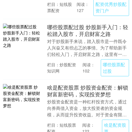
风险陷阱。 网上股票配资公司提供灵活的
配资优秀炒股配
栏目：短线股
阅读：
配资方案，满足不....
票配资
资门户
127
哪些股票配过股 炒股新手入门：轻
松踏入股市，开启财富之路
对于炒股新手来说，踏入股市是一件既令
人兴奋又有些忐忑的事情。为了帮助新手
们轻松入门，开启财富之路，这里有一些
实用建议： * **选择正规配资公司：**确保
哪些股票配
栏目：炒股配资
阅读：
配资公....
知识网
过股
102
啥是配资股票 炒股资金配资：解锁
财富新密码，实现投资梦想
炒股资金配资是一种杠杆投资方式，通过
向券商借入资金，放大投资者的资金规
模，从而提升投资收益。对于资金有限的
投资者来说啥是配资股票，配资无疑是一
啥是配资股
栏目：短线股票
阅读：
把双刃剑，既能带来....
配资
票
122