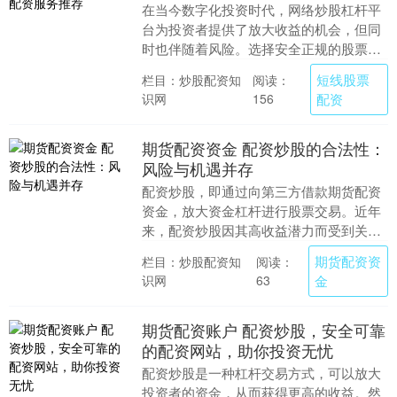
在当今数字化投资时代，网络炒股杠杆平
台为投资者提供了放大收益的机会，但同
时也伴随着风险。选择安全正规的股票配
资服务，是每位投资者在追求高回报前必
短线股票
栏目：炒股配资知
阅读：
须谨慎考虑的关键....
识网
配资
156
期货配资资金 配资炒股的合法性：
风险与机遇并存
配资炒股，即通过向第三方借款期货配资
资金，放大资金杠杆进行股票交易。近年
来，配资炒股因其高收益潜力而受到关
注，但其合法性也引发争议。 * **监管合
期货配资资
栏目：炒股配资知
阅读：
规：**平台....
识网
金
63
期货配资账户 配资炒股，安全可靠
的配资网站，助你投资无忧
配资炒股是一种杠杆交易方式，可以放大
投资者的资金，从而获得更高的收益。然